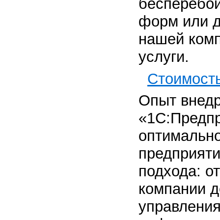
бесперебой
форм или д
нашей комп
услуги.
Стоимость
Опыт внедр
«1С:Предпр
оптимально
предприяти
подхода: о
компании д
управления