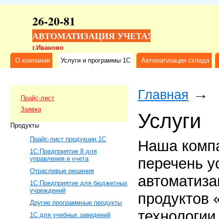
26-20-81
АВТОМАТИЗАЦИЯ УЧЕТА!
г.Иваново
О компании
Услуги и программы 1C
Автоматизация склада
→
Главная
Прайс-лист
Заявка
Услуги
Продукты
Прайс-лист продукции 1С
Наша комп
1C:Предприятие 8 для
управления и учета
перечень у
Отраслевые решения
автоматиза
1С:Предприятие для бюджетных
учреждений
продуктов 
Другие программные продукты
технологии
1С для учебных заведений