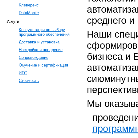
Клеверенс
автоматиза
DataMobile
среднего и 
Услуги
Консультации по выбору
Наши спец
программного обеспечения
Доставка и установка
сформиров
Настройка и внедрение
бизнеса и 
Сопровождение
автоматиза
Обучение и сертификация
ИТС
сиюминутны
Стоимость
перспектив
Мы оказыв
проведен
программн