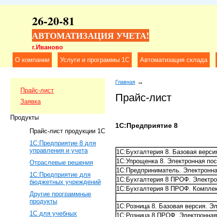
26-20-81
АВТОМАТИЗАЦИЯ УЧЕТА!
г.Иваново
О компании
Услуги и программы 1C
Автоматизация склада
→
Главная
Прайс-лист
Прайс-лист
Заявка
Продукты
1С:Предприятие 8
Прайс-лист продукции 1С
1C:Предприятие 8 для
управления и учета
1С:Бухгалтерия 8. Базовая верси
1С:Упрощенка 8. Электронная пос
Отраслевые решения
1С:Предприниматель. Электронна
1С:Предприятие для
1С:Бухгалтерия 8 ПРОФ. Электро
бюджетных учреждений
1С:Бухгалтерия 8 ПРОФ. Комплек
Другие программные
продукты
1С:Розница 8. Базовая версия. Э
1С для учебных
1С:Розница 8 ПРОФ. Электронная