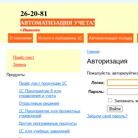
26-20-81
АВТОМАТИЗАЦИЯ УЧЕТА!
г.Иваново
О компании
Услуги и программы 1C
Автоматизация склада
Главная
Прайс-лист
Авторизация
Заявка
Пожалуйста, авторизуйтес
Продукты
Логин:
Прайс-лист продукции 1С
1C:Предприятие 8 для
Пароль:
управления и учета
Запомнить м
Отраслевые решения
1С:Предприятие для бюджетных
учреждений
Забыли свой пароль?
Другие программные продукты
1С для учебных заведений